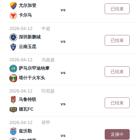
尤尔加登
已结束
vs
卡尔马
2026-04-12
中超
深圳新鹏城
已结束
vs
云南玉昆
2026-04-12
乌兹超
萨马尔罕迪纳摩
已结束
vs
塔什干火车头
2026-04-12
印尼超
马鲁特联
已结束
vs
德瓦FC
2026-04-12
荷甲
兹沃勒
直播中
vs