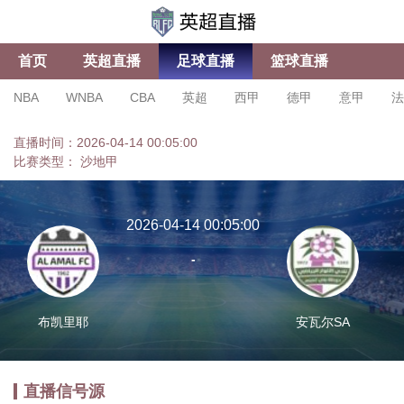
首页
英超直播
足球直播
篮球直播
NBA
WNBA
CBA
英超
西甲
德甲
意甲
法
亚冠杯
足协杯
沙特联
直播时间：2026-04-14 00:05:00
比赛类型：
沙地甲
2026-04-14 00:05:00
-
布凯里耶
安瓦尔SA
直播信号源