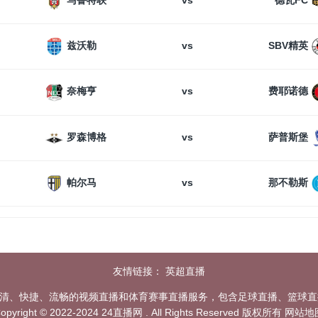
马鲁特联
德瓦FC
vs
兹沃勒
SBV精英
vs
奈梅亨
费耶诺德
vs
罗森博格
萨普斯堡
vs
帕尔马
那不勒斯
友情链接：
英超直播
高清、快捷、流畅的视频直播和体育赛事直播服务，包含足球直播、篮球直播
opyright © 2022-2024 24直播网 . All Rights Reserved 版权所有
网站地