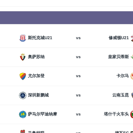
vs
斯托克城U21
修咸顿U21
vs
奥萨苏纳
皇家贝蒂斯
vs
尤尔加登
卡尔马
vs
深圳新鹏城
云南玉昆
vs
萨马尔罕迪纳摩
塔什干火车头
vs