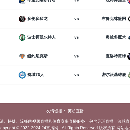
印第安纳步行者
底特律活塞
vs
多伦多猛龙
布鲁克林篮网
vs
波士顿凯尔特人
奥兰多魔术
vs
纽约尼克斯
夏洛特黄蜂
vs
费城76人
密尔沃基雄鹿
友情链接：
英超直播
高清、快捷、流畅的视频直播和体育赛事直播服务，包含足球直播、篮球直播
opyright © 2022-2024 24直播网 . All Rights Reserved 版权所有
网站地