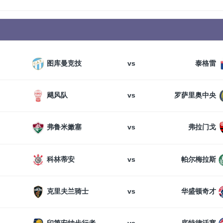
vs
图库曼竞技
泰格雷
vs
飓风队
罗萨里奥中央
vs
弗鲁米嫩塞
弗拉门戈
vs
科林蒂安
帕尔梅拉斯
vs
克里夫兰骑士
华盛顿奇才
vs